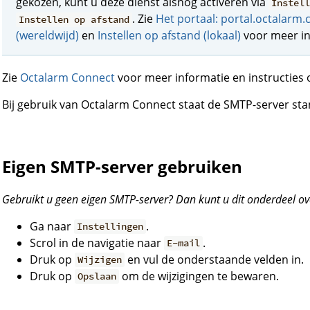
gekozen, kunt u deze dienst alsnog activeren via
Instel
. Zie
Het portaal: portal.octalarm.
Instellen op afstand
(wereldwijd)
en
Instellen op afstand (lokaal)
voor meer in
Zie
Octalarm Connect
voor meer informatie en instructies o
Bij gebruik van Octalarm Connect staat de SMTP-server st
Eigen SMTP-server gebruiken
Gebruikt u geen eigen SMTP-server? Dan kunt u dit onderdeel ov
Ga naar
.
Instellingen
Scrol in de navigatie naar
.
E-mail
Druk op
en vul de onderstaande velden in.
Wijzigen
Druk op
om de wijzigingen te bewaren.
Opslaan