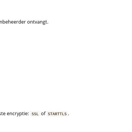
embeheerder ontvangt.
ste encryptie:
of
.
SSL
STARTTLS